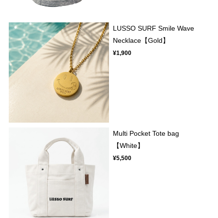
LUSSO SURF Smile Wave
Necklace【Gold】
¥1,900
Multi Pocket Tote bag
【White】
¥5,500