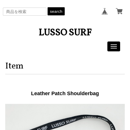
search
LUSSO SURF
Toggle
navigati
Item
Leather Patch Shoulderbag