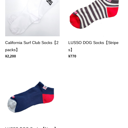
California Surf Club Socks【2
LUSSO DOG Socks【Stripe
packs】
s】
¥2,200
¥770