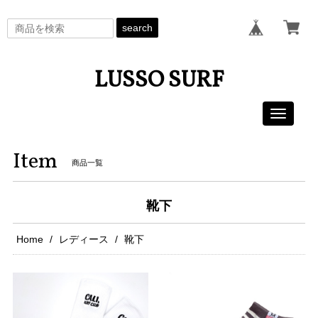
search
LUSSO SURF
Toggle
navigati
Item
商品一覧
靴下
Home
レディース
靴下