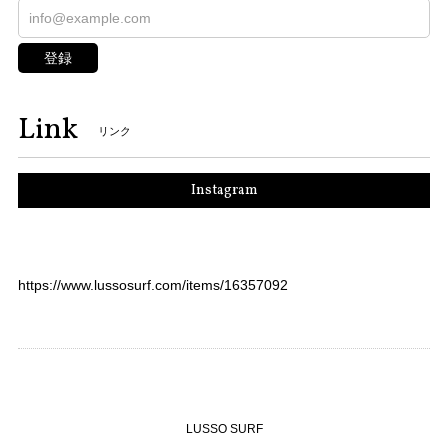
登録
Link
リンク
Instagram
https://www.lussosurf.com/items/16357092
LUSSO SURF