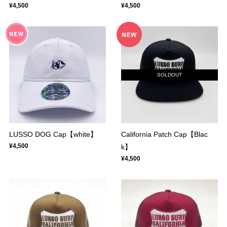
¥4,500
¥4,500
SOLDOUT
LUSSO DOG Cap【white】
California Patch Cap【Blac
¥4,500
k】
¥4,500