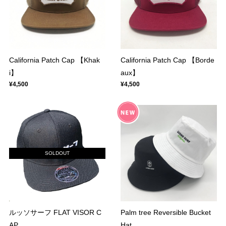
California Patch Cap 【Khak
California Patch Cap 【Borde
i】
aux】
¥4,500
¥4,500
SOLDOUT
ルッソサーフ FLAT VISOR C
Palm tree Reversible Bucket
AP
Hat