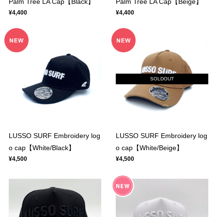
Palm Tree LA Cap【Black】
Palm Tree LA Cap【Beige】
¥4,400
¥4,400
SOLDOUT
LUSSO SURF Embroidery log
LUSSO SURF Embroidery log
o cap【White/Black】
o cap【White/Beige】
¥4,500
¥4,500