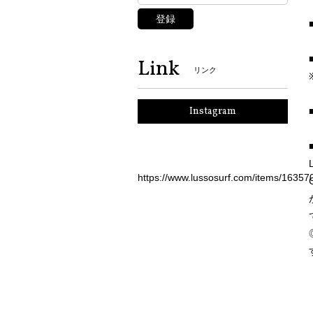
登録
Link
リンク
Instagram
https://www.lussosurf.com/items/16357