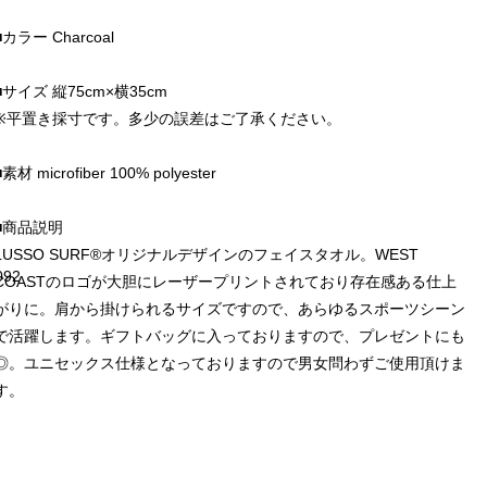
■カラー Charcoal
■サイズ 縦75cm×横35cm
※平置き採寸です。多少の誤差はご了承ください。
■素材 microfiber 100% polyester
■商品説明
LUSSO SURF®︎オリジナルデザインのフェイスタオル。WEST
092
COASTのロゴが大胆にレーザープリントされており存在感ある仕上
がりに。肩から掛けられるサイズですので、あらゆるスポーツシーン
で活躍します。ギフトバッグに入っておりますので、プレゼントにも
◎。ユニセックス仕様となっておりますので男女問わずご使用頂けま
す。