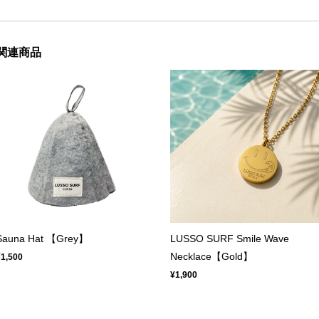
関連商品
Sauna Hat 【Grey】
LUSSO SURF Smile Wave
Necklace【Gold】
¥1,500
¥1,900