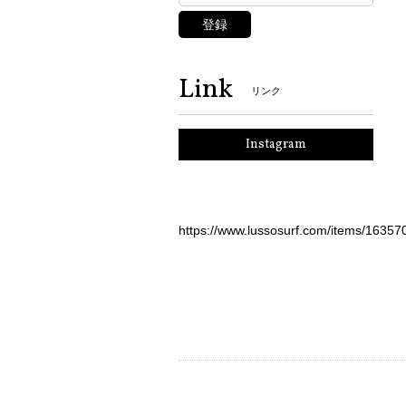
登録
Link
リンク
Instagram
https://www.lussosurf.com/items/16357