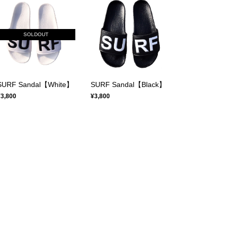
SOLDOUT
SURF Sandal【White】
SURF Sandal【Black】
¥3,800
¥3,800