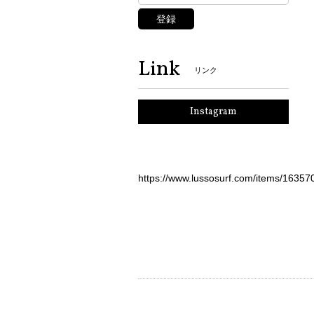
登録
Link
リンク
Instagram
https://www.lussosurf.com/items/16357