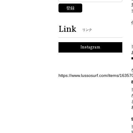
登録
Link
リンク
Instagram
https://www.lussosurf.com/items/16357