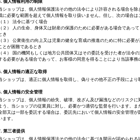
4. 個人情報利用の制限
当ショップは、個人情報保護法その他の法令により許容される場合を除
成に必要な範囲を超えて個人情報を取り扱いません。但し、次の場合は
（１） 法令に基づく場合
（２） 人の生命、身体又は財産の保護のために必要がある場合であっ
とき
（３） 公衆衛生の向上又は児童の健全な育成の推進のために特に必要
ことが困難であるとき
（４） 国の機関もしくは地方公共団体又はその委託を受けた者が法令
する必要がある場合であって、お客様の同意を得ることにより当該事務
5. 個人情報の適正な取得
当ショップは、適正に個人情報を取得し、偽りその他不正の手段により
6. 個人情報の安全管理
当ショップは、個人情報の紛失、破壊、改ざん及び漏洩などのリスクに
よう、当ショップの従業員に対し、必要かつ適切な監督を行います。ま
全部又は一部を委託する場合は、委託先において個人情報の安全管理が
います。
7. 第三者提供
当ショップは、個人情報保護法その他の法令に基づき開示が認められる