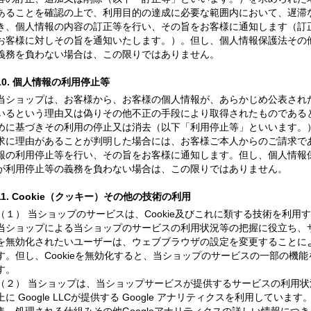
あることを確認の上で、利用目的の達成に必要な範囲内において、遅滞
き、個人情報の内容の訂正等を行い、その旨をお客様に通知します（訂
お客様に対しその旨を通知いたします。）。但し、個人情報保護法その
義務を負わない場合は、この限りではありません。
10. 個人情報の利用停止等
当ショップは、お客様から、お客様の個人情報が、あらかじめ公表され
いるという理由又は偽りその他不正の手段により取得されたものである
めに基づきその利用の停止又は消去（以下「利用停止等」といいます。
求に理由があることが判明した場合には、お客様ご本人からのご請求で
報の利用停止等を行い、その旨をお客様に通知します。但し、個人情報
が利用停止等の義務を負わない場合は、この限りではありません。
11. Cookie（クッキー）その他の技術の利用
（１） 当ショップのサービスは、Cookie及びこれに類する技術を利
当ショップによる当ショップのサービスの利用状況等の把握に役立ち、サー
を無効化されたいユーザーは、ウェブブラウザの設定を変更することにより
す。但し、Cookieを無効化すると、当ショップのサービスの一部の機
す。
（２） 当ショップは、当ショップサービスが提供するサービスの利用
上に Google LLCが提供する Google アナリティクスを利用していま