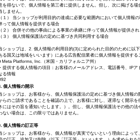
意を得ないで、個人情報を第三者に提供しません。但し、次に掲げる場
当しません。
（１） 当ショップが利用目的の達成に必要な範囲内において個人情報
伴って個人情報を提供する場合
（２） 合併その他の事由による事業の承継に伴って個人情報が提供され
（３） 個人情報保護法の定めに基づき共同利用する場合
当ショップは、2. 個人情報の利用目的(3)に定められた目的のために
ある国又は地域をいいます）にある広告配信業者に個人情報を提供する
■ Meta Platforms, Inc.（米国・カリフォルニア州）
・提供する個人情報の項目：お客様のメールアドレス、電話番号、IPア
なる情報
092
8. 個人情報の開示
当ショップは、お客様から、個人情報保護法の定めに基づき個人情報の
からのご請求であることを確認の上で、お客様に対し、遅滞なく開示を
きにはその旨を通知いたします。）。但し、個人情報保護法その他の法
わない場合は、この限りではありません。
9. 個人情報の訂正等
当ショップは、お客様から、個人情報が真実でないという理由によって
容の訂正、追加又は削除（以下「訂正等」といいます。）を求められた