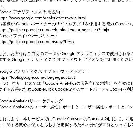
集、処理される仕組みその他Googleアナリティクスの詳しい情報につ
い。
Google アナリティクス 利用規約：
https://www.google.com/analytics/terms/jp.html
お客様が Google パートナーのサイトやアプリを使用する際の Google
https://policies.google.com/technologies/partner-sites?hl=ja
Google プライバシーポリシー：
https://policies.google.com/privacy?hl=ja
なお、お客様はご自身のデータが Google アナリティクスで使用されるこ
供する Google アナリティクス オプトアウト アドオンをご利用くださ
Google アナリティクス オプトアウト アドオン：
https://tools.google.com/dlpage/gaoptout
（３） 本サービスでは「Google Analyticsの広告向けの機能」を
サイト改善のためDoubleClick CookieなどのサードパーティCookie
Google Analyticsリマーケティング
Google Analyticsのユーザー属性レポートとユーザー属性レポートと
これにより、本サービスではGoogle AnalyticsのCookieを利用
スに関する関心の傾向をおおよそ把握するための分析が可能となってお