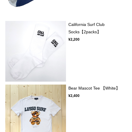
California Surf Club
Socks【2packs】
¥2,200
Bear Mascot Tee 【White】
¥2,400