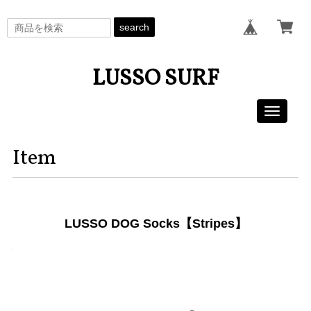
search
LUSSO SURF
Toggle
navigati
Item
LUSSO DOG Socks【Stripes】