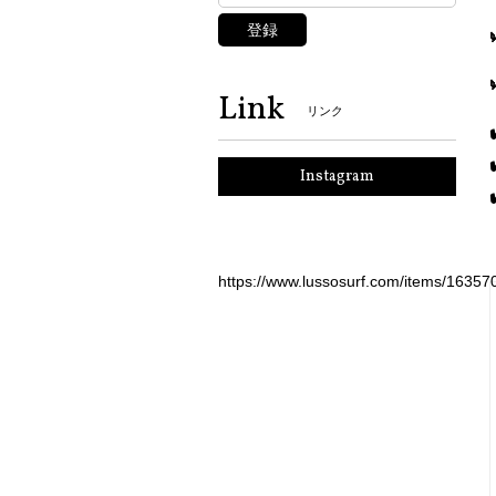
登録
Link
リンク
Instagram
https://www.lussosurf.com/items/16357