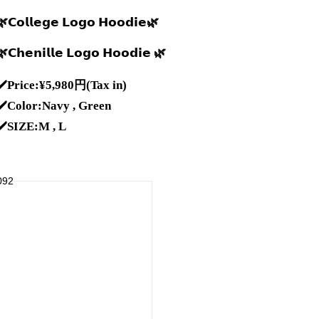
🌿
𝗖𝗼𝗹𝗹𝗲𝗴𝗲
𝗟𝗼𝗴𝗼
𝗛𝗼𝗼𝗱𝗶𝗲
🌿
🌿
𝗖𝗵𝗲𝗻𝗶𝗹𝗹𝗲
𝗟𝗼𝗴𝗼
𝗛𝗼𝗼𝗱𝗶𝗲
🌿
✔️
Price:¥5,980
円
(Tax in)
✔️
Color:Navy , Green
✔️
SIZE:M , L
092