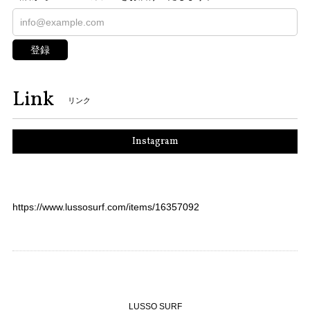
登録
Link
リンク
Instagram
https://www.lussosurf.com/items/16357092
LUSSO SURF