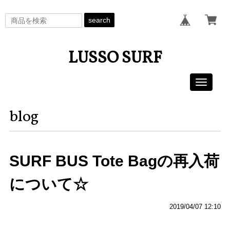
search
LUSSO SURF
Toggle
navigati
blog
SURF BUS Tote Bagの再入荷
について☆
2019/04/07 12:10