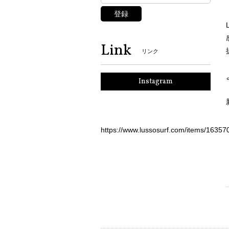
登録
Link
リンク
Instagram
https://www.lussosurf.com/items/16357