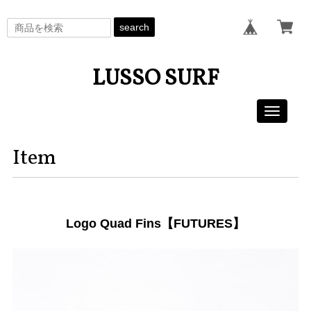
search
LUSSO SURF
Toggle
navigati
Item
Logo Quad Fins【FUTURES】