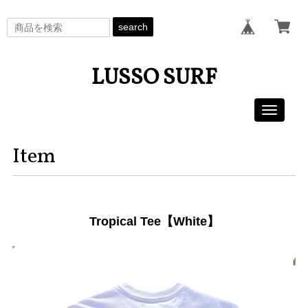
search
LUSSO SURF
Toggle
navigati
Item
Tropical Tee【White】