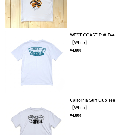
WEST COAST Puff Tee
【White】
¥4,800
California Surf Club Tee
【White】
¥4,800