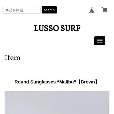
search
LUSSO SURF
Toggle
navigati
Item
Round Sunglasses “Malibu”【Brown】