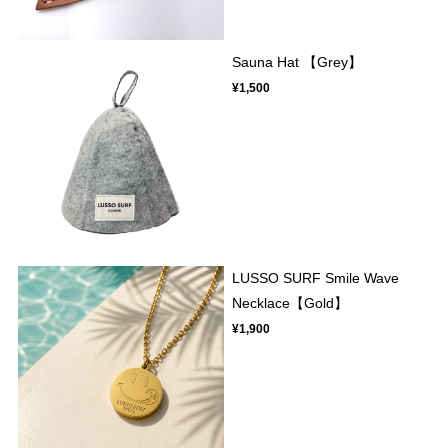
Sauna Hat 【Grey】
¥1,500
LUSSO SURF Smile Wave
Necklace【Gold】
¥1,900