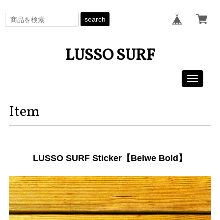
search
LUSSO SURF
Toggle
navigati
Item
LUSSO SURF Sticker【Belwe Bold】