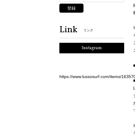
登録
Link
リンク
Instagram
https://www.lussosurf.com/items/16357