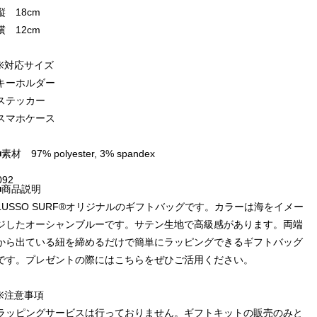
縦 18cm
横 12cm
※対応サイズ
キーホルダー
ステッカー
スマホケース
■素材 97% polyester, 3% spandex
092
■商品説明
LUSSO SURF®︎オリジナルのギフトバッグです。カラーは海をイメー
ジしたオーシャンブルーです。サテン生地で高級感があります。両端
から出ている紐を締めるだけで簡単にラッピングできるギフトバッグ
です。プレゼントの際にはこちらをぜひご活用ください。
※注意事項
ラッピングサービスは行っておりません。ギフトキットの販売のみと