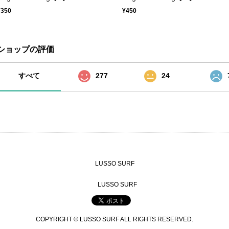
¥350
¥450
ショップの評価
すべて
277
24
LUSSO SURF
LUSSO SURF
COPYRIGHT © LUSSO SURF ALL RIGHTS RESERVED.