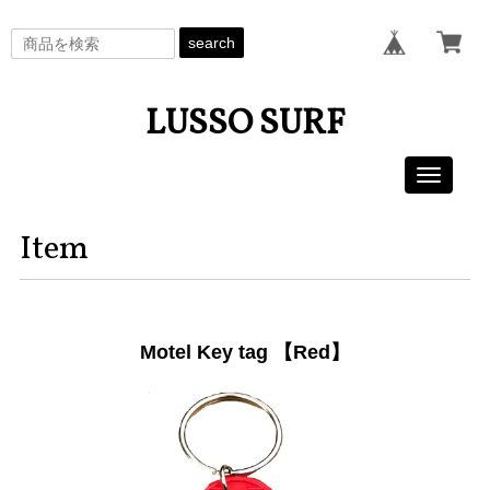
search
LUSSO SURF
Toggle
navigati
Item
Motel Key tag 【Red】