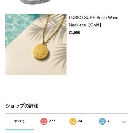
LUSSO SURF Smile Wave
Necklace【Gold】
¥1,900
ショップの評価
すべて
277
24
7